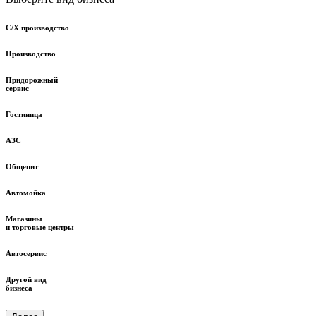
С/Х производство
Производство
Придорожный
сервис
Гостиница
АЗС
Общепит
Автомойка
Магазины
и торговые центры
Автосервис
Другой вид
бизнеса